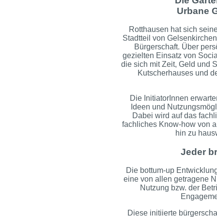
Die Garte
Urbane G
Rotthausen hat sich sein
Stadtteil von Gelsenkirchen
Bürgerschaft. Über per
gezielten Einsatz von Soci
die sich mit Zeit, Geld und
Kutscherhauses und de
Die InitiatorInnen erwar
Ideen und Nutzungsmögli
Dabei wird auf das fach
fachliches Know-how von a
hin zu hausw
Jeder br
Die bottum-up Entwicklung
eine von allen getragene N
Nutzung bzw. der Betri
Engagement
Diese initiierte bürgersc