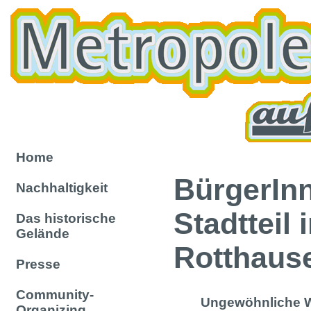
Home
BürgerIn
Nachhaltigkeit
Stadtteil
Das historische
Gelände
Rotthaus
Presse
Community-
Ungewöhnliche W
Organizing