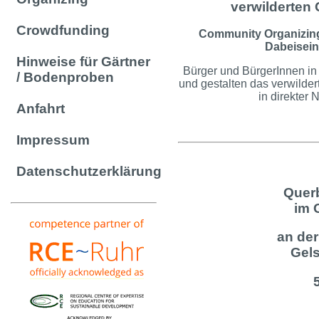
verwilderten 
Crowdfunding
Community Organizing,
Dabeisei
Hinweise für Gärtner
Bürger und BürgerInnen in 
/ Bodenproben
und gestalten das verwilde
in direkter 
Anfahrt
Impressum
Datenschutzerklärung
Quer
im 
an de
Gel